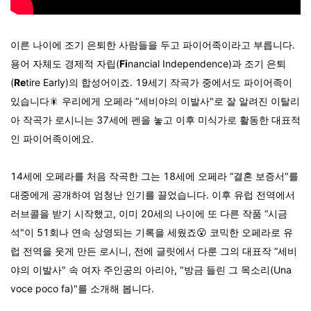
이른 나이에 조기 은퇴한 사람들을 두고 파이어족이라고 부릅니다.
용어 자체도
경제적 자립(
Fi
nancial Independence)과 조기 은퇴
(
Re
tire Early)의 합성어이죠. 19세기 작곡가 중에서도 파이어족이
있습니다🎇
우리에게 오페라 “세비야의 이발사"로 잘 알려진 이탈리
아 작곡가 로시니는 37세에 펜을 놓고 이후 미식가로 활동한 대표적
인 파이어족이에요.
14세에 오페라를 처음 작곡한 그는 18세에 오페라 “결혼 보증서"를
대중에게 공개하여 엄청난 인기를 끌었습니다. 이후 유럽 전역에서
러브콜을 받기 시작했고, 이미 20세의 나이에 또 다른 작품 “시금
석"이 51회나 연속 상영되는 기록을 세웠죠😮 코믹한 오페라로 유
럽 전역을 웃게 만든 로시니, 전에 글릿에서 다룬 그의 대표작 “세비
야의 이발사" 속 여자 주인공의 아리아, "방금 들린 그 목소리(
Una
voce poco fa)"
를 소개해 봅니다.