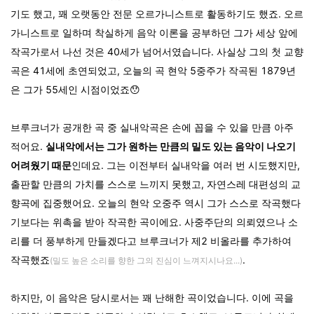
기도 했고, 꽤 오랫동안 전문 오르가니스트로 활동하기도 했죠. 오르
가니스트로 일하며 착실하게 음악 이론을 공부하던 그가 세상 앞에
작곡가로서 나선 것은 40세가 넘어서였습니다. 사실상 그의 첫 교향
곡은 41세에 초연되었고, 오늘의 곡 현악 5중주가 작곡된 1879년
은 그가 55세인 시점이었죠😯
브루크너가 공개한 곡 중 실내악곡은 손에 꼽을 수 있을 만큼 아주
적어요.
실내악에서는 그가 원하는 만큼의 밀도 있는 음악이 나오기
어려웠기 때문
인데요. 그는 이전부터 실내악을 여러 번 시도했지만,
출판할 만큼의 가치를 스스로 느끼지 못했고, 자연스레 대편성의 교
향곡에 집중했어요. 오늘의 현악 오중주 역시 그가 스스로 작곡했다
기보다는 위촉을 받아 작곡한 곡이에요. 사중주단의 의뢰였으나 소
리를 더 풍부하게 만들겠다고 브루크너가 제2 비올라를 추가하여
작곡했죠
.
(밀도 높은 소리를 향한 그의 진심이 느껴지시나요...)
하지만, 이 음악은 당시로서는 꽤 난해한 곡이었습니다. 이에 곡을