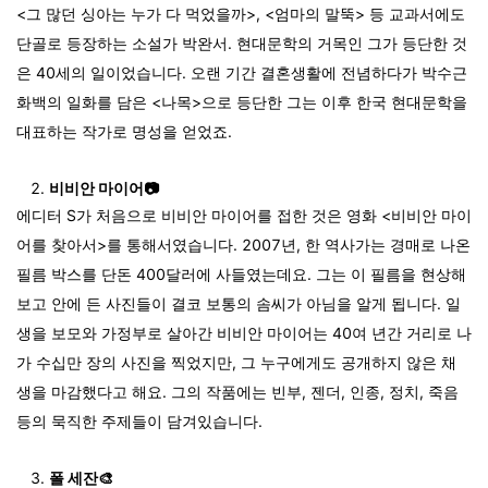
<그 많던 싱아는 누가 다 먹었을까>, <엄마의 말뚝> 등 교과서에도
단골로 등장하는 소설가 박완서. 현대문학의 거목인 그가 등단한 것
은 40세의 일이었습니다. 오랜 기간 결혼생활에 전념하다가 박수근
화백의 일화를 담은 <나목>으로 등단한 그는 이후 한국 현대문학을
대표하는 작가로 명성을 얻었죠.
비비안 마이어📷
에디터 S가 처음으로 비비안 마이어를 접한 것은 영화 <비비안 마이
어를 찾아서>를 통해서였습니다.
2007년, 한 역사가는 경매로 나온
필름 박스를 단돈 400달러에 사들였는데요. 그는 이 필름을 현상해
보고 안에 든 사진들이 결코 보통의 솜씨가 아님을 알게 됩니다. 일
생을 보모와 가정부로 살아간 비비안 마이어는 40여 년간 거리로 나
가 수십만 장의 사진을 찍었지만, 그 누구에게도 공개하지 않은 채
생을 마감했다고 해요. 그의 작품에는 빈부, 젠더, 인종, 정치, 죽음
등의 묵직한 주제들이 담겨있습니다.
폴 세잔🎨