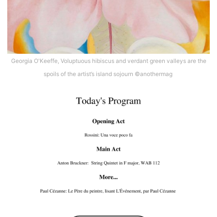
Georgia O'Keeffe, Voluptuous hibiscus and verdant green valleys are the
spoils of the artist’s island sojourn ©️anothermag