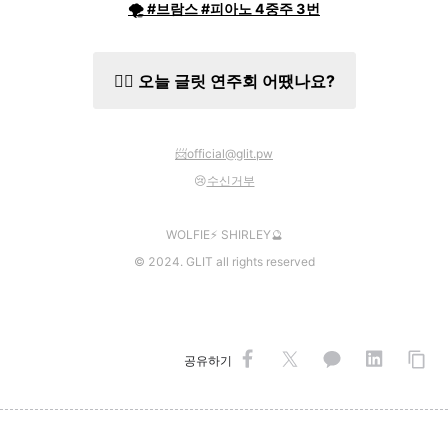
🌪 #브람스 #피아노 4중주 3번
✍🏻 오늘 글릿 연주회 어땠나요?
📨
official@glit.pw
😢
수신거부
WOLFIE⚡️ SHIRLEY🔮
©️ 2024. GLIT all rights reserved
공유하기