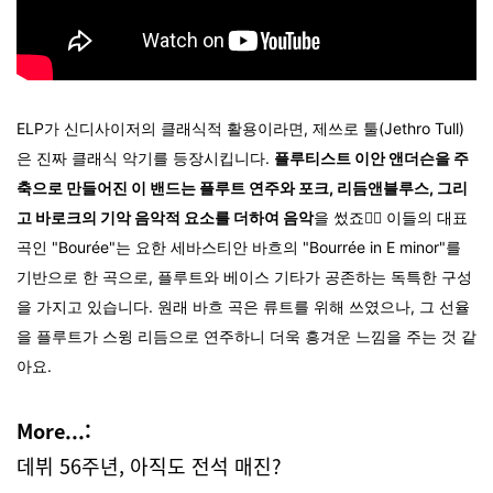
ELP가 신디사이저의 클래식적 활용이라면, 제쓰로 툴(Jethro Tull)
은 진짜 클래식 악기를 등장시킵니다.
플루티스트 이안 앤더슨을 주
축으로 만들어진 이 밴드는 플루트 연주와 포크, 리듬앤블루스, 그리
고 바로크의 기악 음악적 요소를 더하여 음악
을 썼죠✍🏻 이들의
대표
곡인 "Bourée"는 요한 세바스티안 바흐의 "Bourrée in E minor"를
기반으로 한 곡으로, 플루트와 베이스 기타가 공존하는 독특한 구성
을 가지고 있습니다. 원래 바흐 곡은 류트를 위해 쓰였으나, 그 선율
을 플루트가 스윙 리듬으로 연주하니 더욱 흥겨운 느낌을 주는 것 같
아요.
More...:
데뷔 56주년, 아직도 전석 매진?