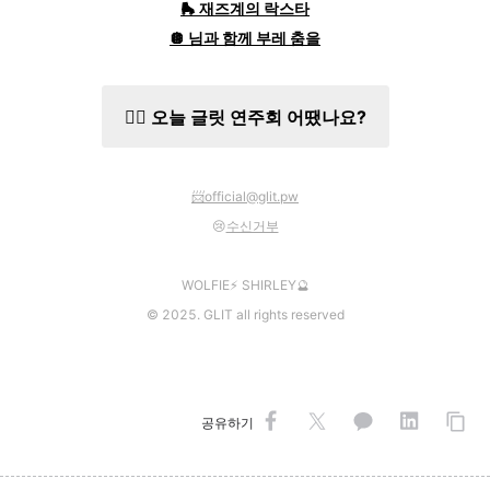
🛼
재즈계의
락스타
🪩
님과
함께
부레
춤을
✍🏻 오늘 글릿 연주회 어땠나요?
📨
official@glit.pw
😢
수신거부
WOLFIE⚡️ SHIRLEY🔮
©️ 2025. GLIT all rights reserved
공유하기