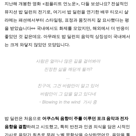
지난해 개봉한 영화 <컴플리트 언노운>, 다들 보셨나요? 전설적인
뮤지션 밥 딜런의 전기로, 여기서 밥 딜런을 연기한 배우 티모시 샬
라메는 패션에서부터 스타일링, 표정과 몸짓까지 잘 묘사했다는 평
을 받았습니다👀 국내에서도 화제를 모았지만, 해외에서 더 반응이
좋았던 것 같은데요. 아무래도 밥 딜런의 음악적 상징성이 국내에서
는 크게 와닿지 않았던 모양입니다.
사람은 얼마나 많은 길을 걸어봐야
진정한 삶을 깨닫게 될까?
...
친구여, 그건 바람만이 알고 있어
바람만이 그 답을 알고 있다네
- Blowing in the wind 가사 중
밥 딜런은 처음으로
어쿠스틱 음향이 주를 이루던 포크 음악과 전자
음향을 결합
하려고 시도했고, 특히 반전과 인권 의식을 담은 시적인
가사로 음악가 최초로 무려 노벨 문학상을 수상하였어요. 음악을 통