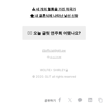
⛪️ 네 개의 혈통을 가진 작곡가
🌪 내 결혼식에 나타난 낯선 신랑
✍🏻 오늘 글릿 연주회 어땠나요?
📨
official@glit.pw
😢
수신거부
WOLFIE⚡️ SHIRLEY🔮
©️ 2020. GLIT all rights reserved
공유하기