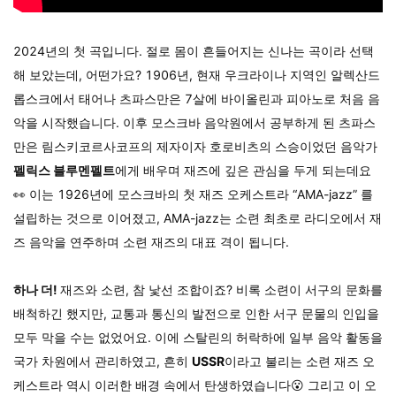
2024년의 첫 곡입니다.
절로 몸이 흔들어지는 신나는 곡이라 선택
해 보았는데, 어떤가요?
1906년, 현재 우크라이나 지역인 알렉산드
롭스크에서 태어나 츠파스만은 7살에 바이올린과 피아노로 처음 음
악을 시작했습니다. 이후 모스크바 음악원에서 공부하게 된 츠파스
만은 림스키코르사코프의 제자이자 호로비츠의 스승이었던 음악가
펠릭스 블루멘펠트
에게 배우며 재즈에 깊은 관심을 두게 되는데요
👀 이는 1926년에 모스크바의 첫 재즈 오케스트라 “AMA-jazz” 를
설립하는 것으로 이어졌고,
AMA-jazz
는
소련 최초로 라디오에서 재
즈 음악을 연주하며 소련 재즈의 대표 격이 됩니다.
하나 더!
재즈와 소련, 참 낯선 조합이죠? 비록 소련이 서구의 문화를
배척하긴 했지만, 교통과 통신의 발전으로 인한 서구 문물의 인입을
모두 막을 수는 없었어요. 이에 스탈린의 허락하에 일부 음악 활동을
국가 차원에서 관리하였고, 흔히
USSR
이라고 불리는 소련 재즈 오
케스트라 역시 이러한 배경 속에서 탄생하였습니다😮 그리고 이 오