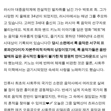
러시아 대중음악계에 전설적인 발자취를 남긴 가수 박토르 최. 그가
사망한 지 올해로 34년이 되었지만, 러시아에서는 매년 그를 추모하
고 있습니다. 고려인 3세대 출신의 그는 러시아 록 음악의 선구자로
불리는데요. 빅토르 최와 밴드 키노의 이야기를 담은 영화 “레토”에
는 음악을 자유롭게 만들지도, 즐기지도 못하던 1980년대 소련의
시대상이 기록되어 있습니다🫤
당시 소련에서 록 음악은 서구의 프
로파간다이자 자본주의적 타락의 상징이었기에, 록 음악가들은 음반
발매와 같은 공식적인 활동이 불가한 채 영원히 언더그라운드
로 남아
야 했는데요. 키노는 이에 반하여 체제를 비판한 것은 물론, 사회주
의 미학에서는 금기시되었던 속세의 사랑을 노래하기도 했습니다.
인류사 최초의 사회주의 국가인 소련은 음악사에서 여러모로 살펴
볼 점이 많은 흥미로운 공동체입니다. 반세기 넘게 지속된 국가의 통
제로 음악계 전반이 얼어붙었지만, 우리는 그 속에서 끊임없는 저항
의 흔적을 찾아볼 수 있어요❤️‍🩹 오늘은 그중 알렉산더 츠파스만의
유쾌한 재즈 모음곡으로 사회주의 리얼리즘 시대의 재즈 음악과 해